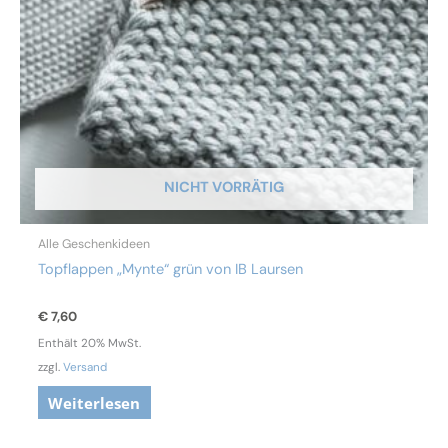
NICHT VORRÄTIG
Alle Geschenkideen
Topflappen „Mynte“ grün von IB Laursen
€
7,60
Enthält 20% MwSt.
zzgl.
Versand
Weiterlesen