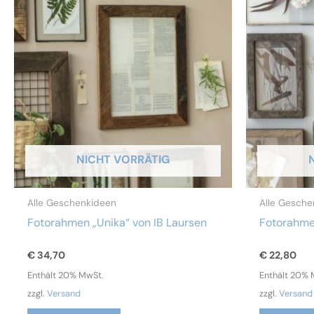
NICHT VORRÄTIG
Alle Geschenkideen
Alle Gesche
Fotorahmen „Unika“ von IB Laursen
Fotorahmen
€
34,70
€
22,80
Enthält 20% MwSt.
Enthält 20% 
zzgl.
Versand
zzgl.
Versand