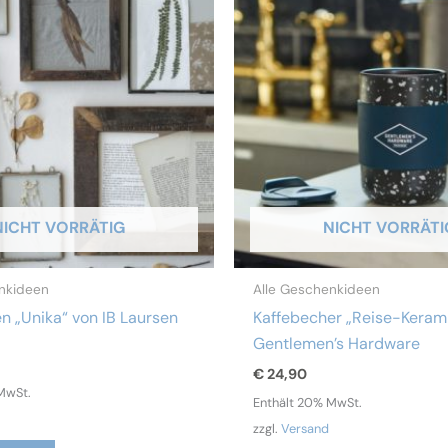
NICHT VORRÄTIG
NICHT VORRÄTI
nkideen
Alle Geschenkideen
 „Unika“ von IB Laursen
Kaffebecher „Reise-Keram
Gentlemen’s Hardware
€
24,90
MwSt.
Enthält 20% MwSt.
zzgl.
Versand