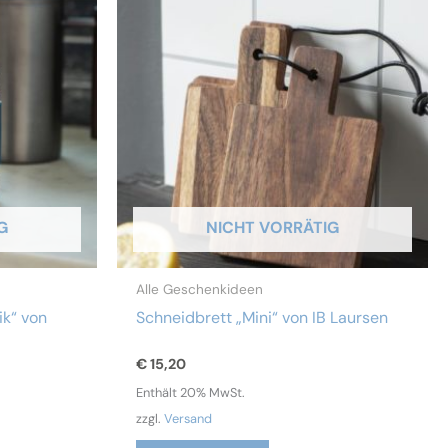
G
NICHT VORRÄTIG
Alle Geschenkideen
ik“ von
Schneidbrett „Mini“ von IB Laursen
€
15,20
Enthält 20% MwSt.
zzgl.
Versand