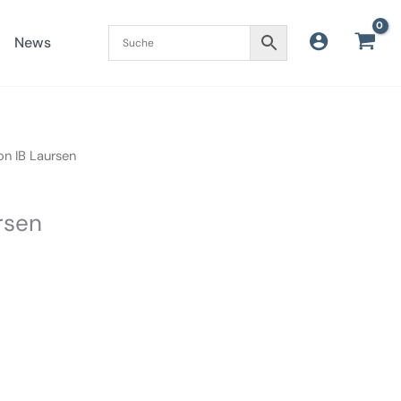
News
on IB Laursen
rsen