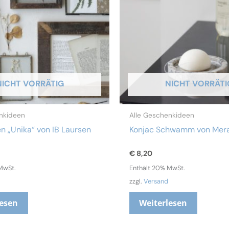
NICHT VORRÄTIG
NICHT VORRÄTI
nkideen
Alle Geschenkideen
 „Unika“ von IB Laursen
Konjac Schwamm von Mera
€
8,20
MwSt.
Enthält 20% MwSt.
zzgl.
Versand
lesen
Weiterlesen