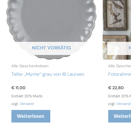
NICHT VORRÄTIG
Alle Geschenkideen
Alle Gesche
Teller „Mynte“ grau von IB Laursen
Fotorahmen
€
11,00
€
22,80
Enthält 20% MwSt.
Enthält 20% 
zzgl.
Versand
zzgl.
Versand
Weiterlesen
Weiter