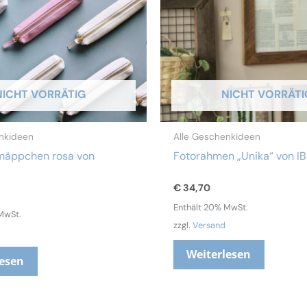
NICHT VORRÄTIG
NICHT VORRÄTI
nkideen
Alle Geschenkideen
mäppchen rosa von
Fotorahmen „Unika“ von IB
€
34,70
Enthält 20% MwSt.
MwSt.
zzgl.
Versand
Weiterlesen
lesen