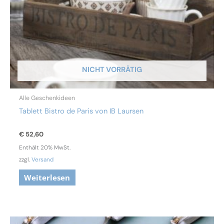
NICHT VORRÄTIG
Alle Geschenkideen
Tablett Bistro de Paris von IB Laursen
€
52,60
Enthält 20% MwSt.
zzgl.
Versand
Weiterlesen