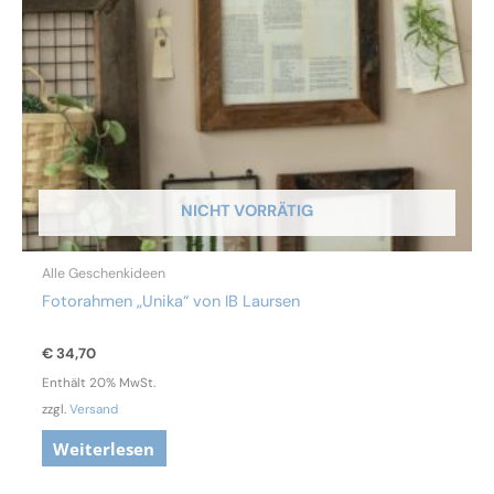
NICHT VORRÄTIG
Alle Geschenkideen
Fotorahmen „Unika“ von IB Laursen
€
34,70
Enthält 20% MwSt.
zzgl.
Versand
Weiterlesen