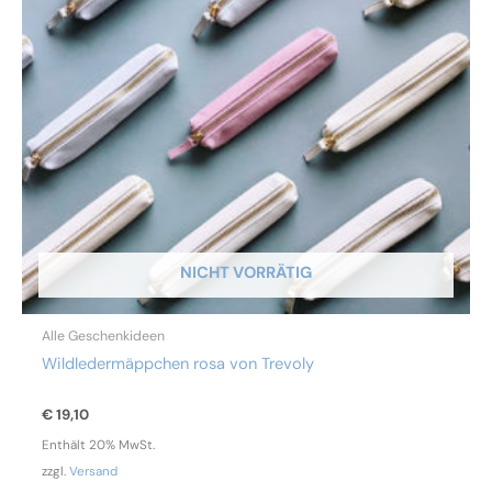
NICHT VORRÄTIG
Alle Geschenkideen
Wildledermäppchen rosa von Trevoly
€
19,10
Enthält 20% MwSt.
zzgl.
Versand