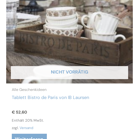
NICHT VORRÄTIG
Alle Geschenkideen
Tablett Bistro de Paris von IB Laursen
€
52,60
Enthält 20% MwSt.
zzgl.
Versand
Weiterlesen