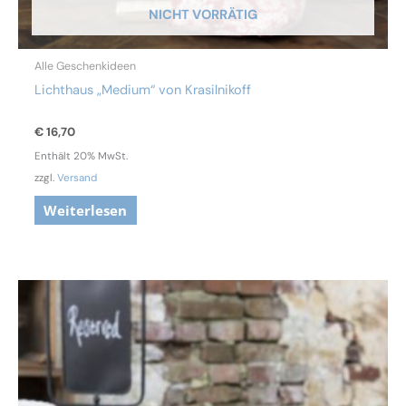
NICHT VORRÄTIG
Alle Geschenkideen
Lichthaus „Medium“ von Krasilnikoff
€
16,70
Enthält 20% MwSt.
zzgl.
Versand
Weiterlesen