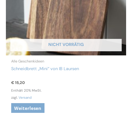
NICHT VORRÄTIG
Alle Geschenkideen
Schneidbrett „Mini“ von IB Laursen
€
15,20
Enthält 20% MwSt.
zzgl.
Versand
Weiterlesen