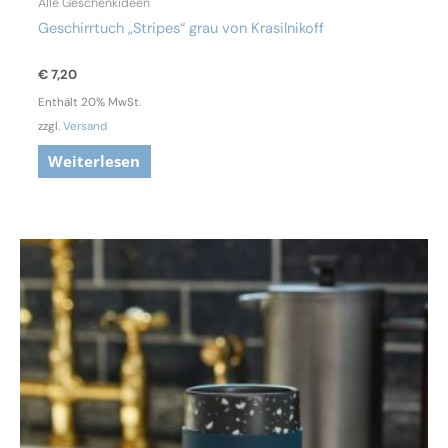
Alle Geschenkideen
Geschirrtuch „Stripes“ grau von Krasilnikoff
€
7,20
Enthält 20% MwSt.
zzgl.
Versand
Weiterlesen