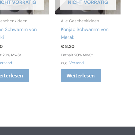
ICHT VORRÄTIG
NICHT VORRÄTIG
Geschenkideen
Alle Geschenkideen
ac Schwamm von
Konjac Schwamm von
ki
Meraki
20
€
8,20
lt 20% MwSt.
Enthält 20% MwSt.
ersand
zzgl.
Versand
eiterlesen
Weiterlesen