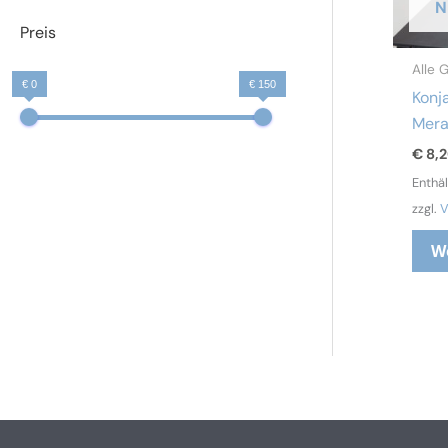
N
Preis
Alle 
€ 0
€ 150
Konj
Mera
€
8,
Enthä
zzgl.
V
W