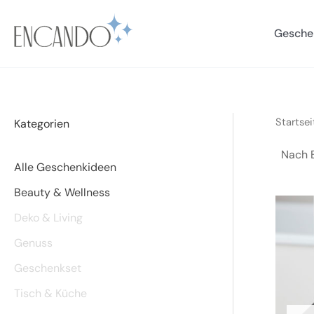
Zum
Inhalt
Gesche
springen
Startsei
Kategorien
Alle Geschenkideen
Beauty & Wellness
Deko & Living
Genuss
Geschenkset
Tisch & Küche