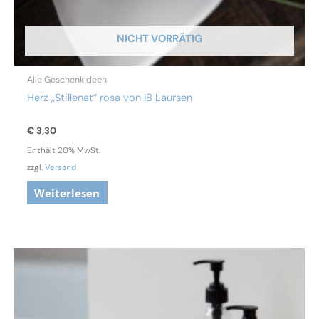
NICHT VORRÄTIG
Alle Geschenkideen
Herz „Stillenat“ rosa von IB Laursen
€
3,30
Enthält 20% MwSt.
zzgl.
Versand
Weiterlesen