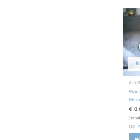
N
Alle 
Wasc
Mera
€
13,
Enthä
zzgl.
V
W