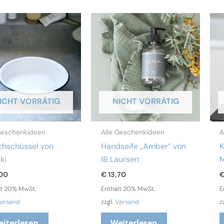
ICHT VORRÄTIG
NICHT VORRÄTIG
Geschenkideen
Alle Geschenkideen
A
hschüssel von
Handseife „Amber“ von
K
ki
IB Laursen
M
00
€
13,70
lt 20% MwSt.
Enthält 20% MwSt.
E
ersand
zzgl.
Versand
z
eiterlesen
Weiterlesen