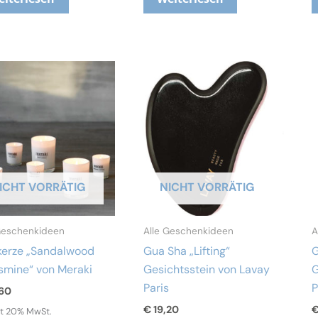
ICHT VORRÄTIG
NICHT VORRÄTIG
Geschenkideen
Alle Geschenkideen
A
kerze „Sandalwood
Gua Sha „Lifting“
G
smine“ von Meraki
Gesichtsstein von Lavay
G
Paris
P
60
€
19,20
lt 20% MwSt.