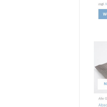
zzgl.
V
W
N
Alle 
Absc