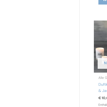
N
Alle 
Duft
& Ja
€
10,
Enthä