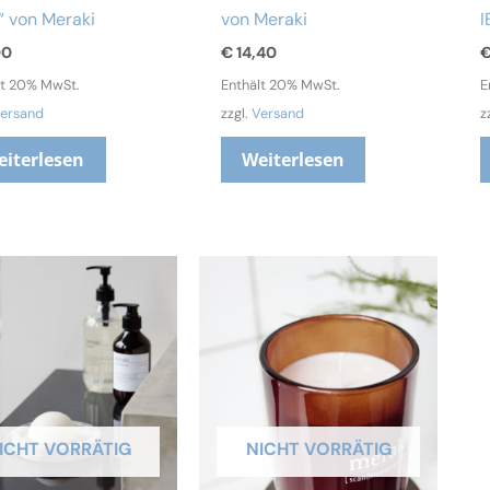
“ von Meraki
von Meraki
I
00
€
14,40
lt 20% MwSt.
Enthält 20% MwSt.
E
ersand
zzgl.
Versand
z
eiterlesen
Weiterlesen
ICHT VORRÄTIG
NICHT VORRÄTIG