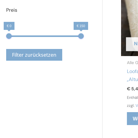
Preis
€ 0
€ 150
N
Filter zurücksetzen
Alle 
Loo
„Alt
€
5,
Enthä
zzgl.
V
W