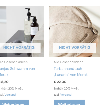
NICHT VORRÄTIG
NICHT VORRÄTIG
lle Geschenkideen
Alle Geschenkideen
onjac Schwamm von
Turbanhandtuch
eraki
„Lunaria“ von Meraki
€
8,20
€
22,00
nthält 20% MwSt.
Enthält 20% MwSt.
zgl.
Versand
zzgl.
Versand
Weiterlesen
Weiterlesen