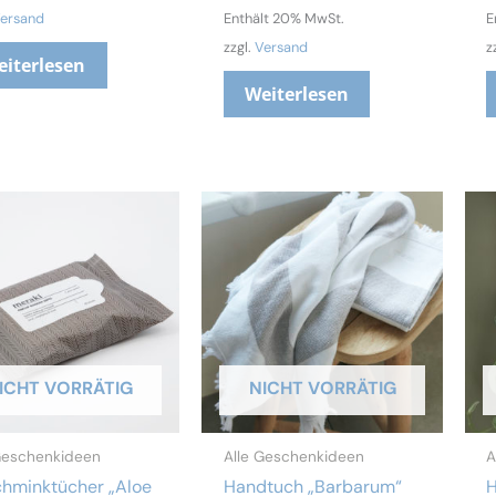
ersand
Enthält 20% MwSt.
E
zzgl.
Versand
z
eiterlesen
Weiterlesen
ICHT VORRÄTIG
NICHT VORRÄTIG
Geschenkideen
Alle Geschenkideen
A
hminktücher „Aloe
Handtuch „Barbarum“