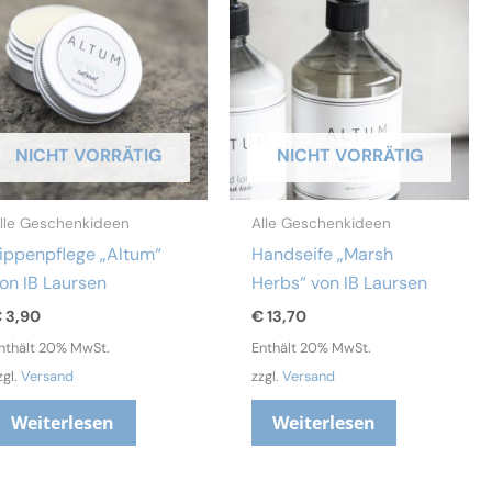
NICHT VORRÄTIG
NICHT VORRÄTIG
lle Geschenkideen
Alle Geschenkideen
ippenpflege „Altum“
Handseife „Marsh
on IB Laursen
Herbs“ von IB Laursen
€
3,90
€
13,70
nthält 20% MwSt.
Enthält 20% MwSt.
zgl.
Versand
zzgl.
Versand
Weiterlesen
Weiterlesen