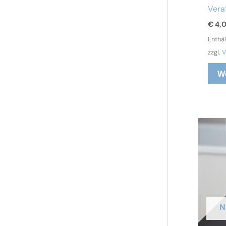
Vera
€
4,
Enthä
zzgl.
V
W
N