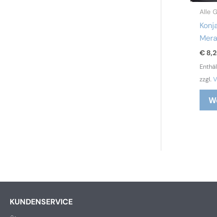
Alle 
Konj
Mera
€
8,
Enthä
zzgl.
V
W
KUNDENSERVICE