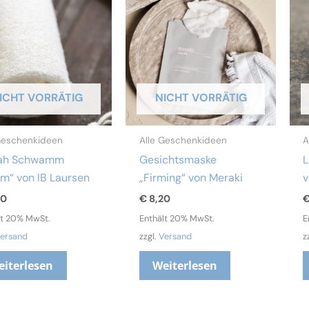
ICHT VORRÄTIG
NICHT VORRÄTIG
Geschenkideen
Alle Geschenkideen
A
fah Schwamm
Gesichtsmaske
L
um“ von IB Laursen
„Firming“ von Meraki
v
40
€
8,20
lt 20% MwSt.
Enthält 20% MwSt.
E
ersand
zzgl.
Versand
z
eiterlesen
Weiterlesen