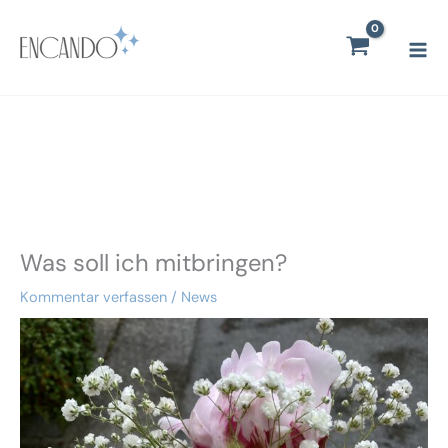
Zum
Mai
Inhalt
Men
springen
Was soll ich mitbringen?
Kommentar verfassen
/
News