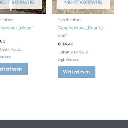
ICHT VORRÄTIG
NICHT VORRÄTIG
henkset
Geschenkset
henkset „Moon“
Geschenkset „Beauty
one“
,60
€
34,40
lt 20% MwSt.
Enthält 20% MwSt.
ersand
zzgl.
Versand
eiterlesen
Weiterlesen