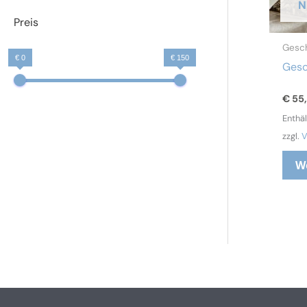
N
Preis
Gesc
€ 0
€ 150
Gesc
€
55
Enthä
zzgl.
V
W