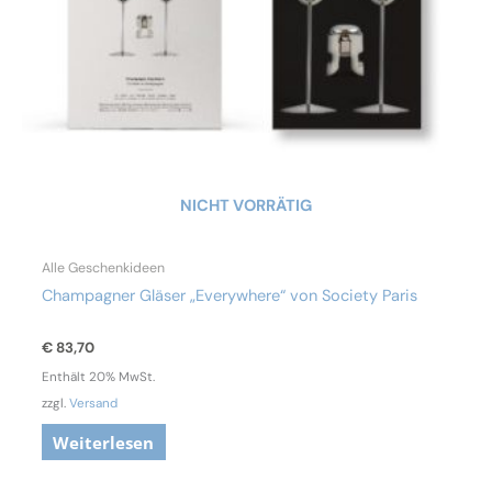
NICHT VORRÄTIG
Alle Geschenkideen
Champagner Gläser „Everywhere“ von Society Paris
€
83,70
Enthält 20% MwSt.
zzgl.
Versand
Weiterlesen