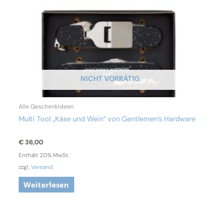
NICHT VORRÄTIG
Alle Geschenkideen
Multi Tool „Käse und Wein“ von Gentlemen’s Hardware
€
36,00
Enthält 20% MwSt.
zzgl.
Versand
Weiterlesen