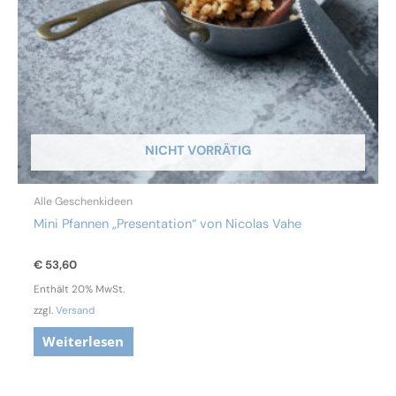
NICHT VORRÄTIG
Alle Geschenkideen
Mini Pfannen „Presentation“ von Nicolas Vahe
€
53,60
Enthält 20% MwSt.
zzgl.
Versand
Weiterlesen