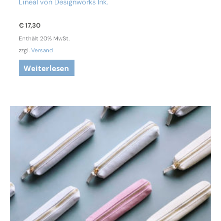
Lineal von Designworks Ink.
€
17,30
Enthält 20% MwSt.
zzgl.
Versand
Weiterlesen