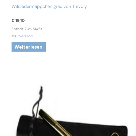
Wildledermäppchen grau von Trevoly
€
19,10
Enthält 20% MwSt.
zzgl.
Versand
Weiterlesen