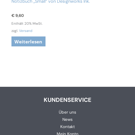
Notizbuch „Small“ von Designworks Ink.
€
9,60
Enthält 20% MwSt.
zzgl.
Versand
Weiterlesen
KUNDENSERVICE
Über uns
News
Kontakt
Mein Konto