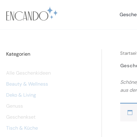
Zum
Inhalt
Gesche
springen
Startsei
Kategorien
Gesche
Alle Geschenkideen
Schöne,
Beauty & Wellness
aus der
Deko & Living
Genuss
Geschenkset
Tisch & Küche